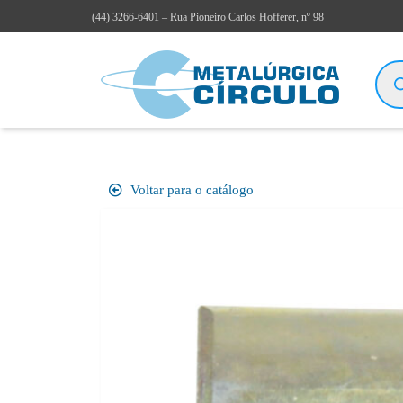
(44)
3266-6401
– Rua Pioneiro Carlos Hofferer, nº 98
Voltar para o catálogo