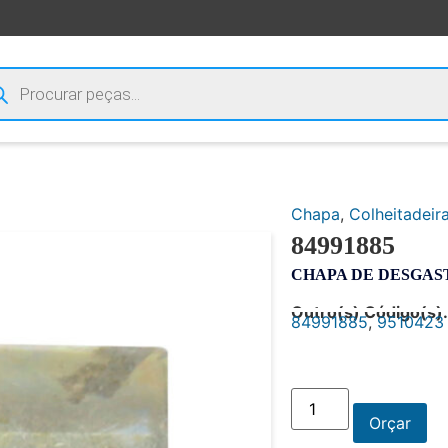
Chapa
,
Colheitadeir
84991885
CHAPA DE DESGAS
Outro(s) Código(s):
84991885
,
9510423
Orçar