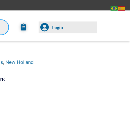
Login
as
,
New Holland
TE