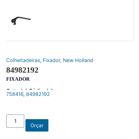
Colheitadeiras
,
Fixador
,
New Holland
84982192
FIXADOR
Outro(s) Código(s):
758416
,
84982192
Orçar