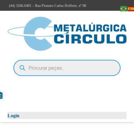
(44)
3266-6401
– Rua Pioneiro Carlos Hofferer, nº 98
Login