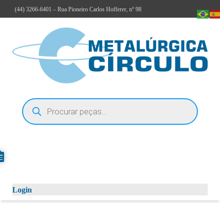
(44)
3266-6401
– Rua Pioneiro Carlos Hofferer, nº 98
Login