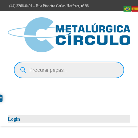
(44)
3266-6401
– Rua Pioneiro Carlos Hofferer, nº 98
Login