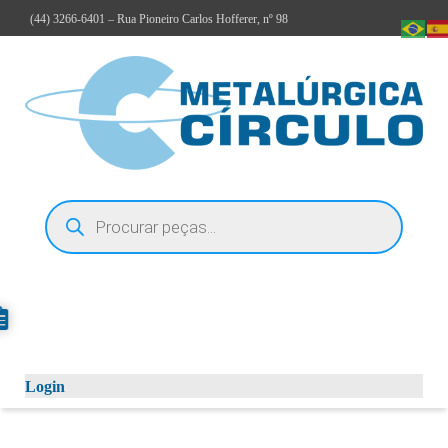
(44)
3266-6401
– Rua Pioneiro Carlos Hofferer, nº 98
Login