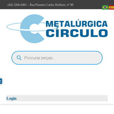
(44)
3266-6401
– Rua Pioneiro Carlos Hofferer, nº 98
Login