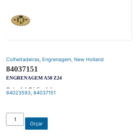
Colheitadeiras
,
Engrenagem
,
New Holland
84037151
ENGRENAGEM A50 Z24
Outro(s) Código(s):
84023593
,
84037151
Orçar