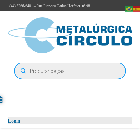
(44)
3266-6401
– Rua Pioneiro Carlos Hofferer, nº 98
Login