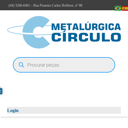
(44)
3266-6401
– Rua Pioneiro Carlos Hofferer, nº 98
Login