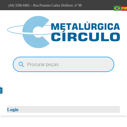
(44)
3266-6401
– Rua Pioneiro Carlos Hofferer, nº 98
Login