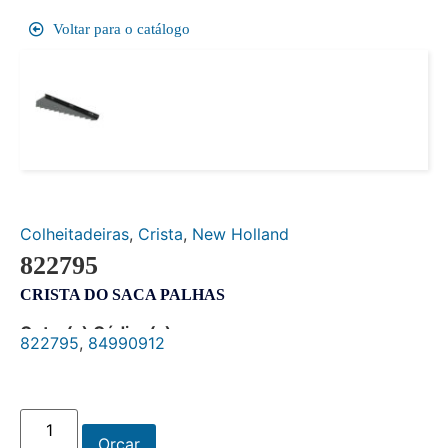
Voltar para o catálogo
Colheitadeiras
,
Crista
,
New Holland
822795
CRISTA DO SACA PALHAS
Outro(s) Código(s):
822795
,
84990912
Orçar