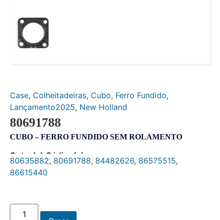
Case
,
Colheitadeiras
,
Cubo
,
Ferro Fundido
,
Lançamento2025
,
New Holland
80691788
CUBO – FERRO FUNDIDO SEM ROLAMENTO
Outro(s) Código(s):
80635882
,
80691788
,
84482626
,
86575515
,
86615440