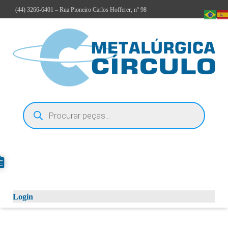
(44)
3266-6401
– Rua Pioneiro Carlos Hofferer, nº 98
Login