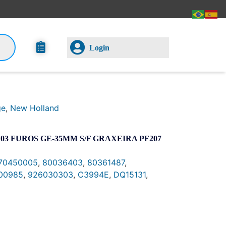
Login
ge
,
New Holland
3 FUROS GE-35MM S/F GRAXEIRA PF207
70450005
,
80036403
,
80361487
,
00985
,
926030303
,
C3994E
,
DQ15131
,