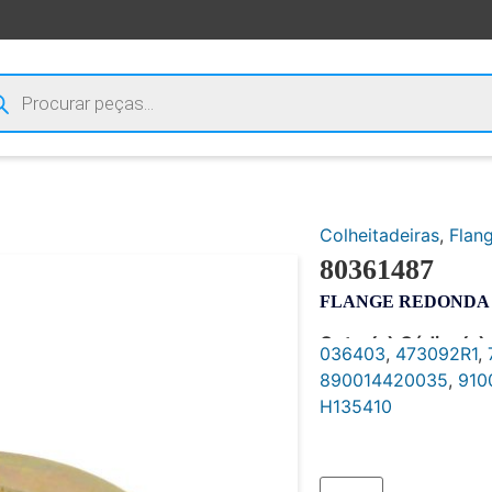
Colheitadeiras
,
Flan
80361487
FLANGE REDONDA 0
Outro(s) Código(s):
036403
,
473092R1
,
890014420035
,
910
H135410