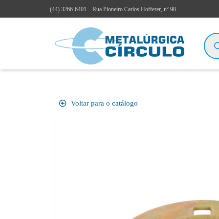
(44)
3266-6401
– Rua Pioneiro Carlos Hofferer, nº 98
Voltar para o catálogo