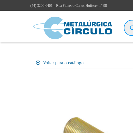
(44)
3266-6401
– Rua Pioneiro Carlos Hofferer, nº 98
Voltar para o catálogo