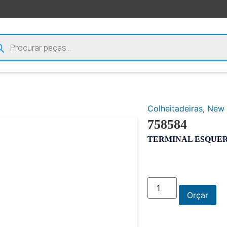
Colheitadeiras
,
New 
758584
TERMINAL ESQUE
Orçar