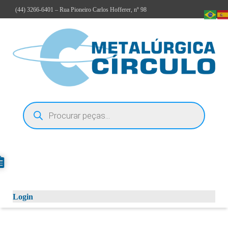
(44)
3266-6401
– Rua Pioneiro Carlos Hofferer, nº 98
Login