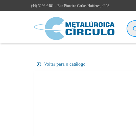
(44)
3266-6401
– Rua Pioneiro Carlos Hofferer, nº 98
Voltar para o catálogo