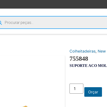
Colheitadeiras
,
New 
755848
SUPORTE ACO MO
Orçar