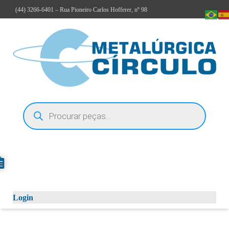
(44)
3266-6401
– Rua Pioneiro Carlos Hofferer, nº 98
Login