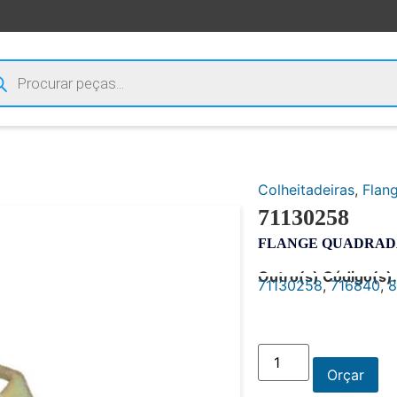
Colheitadeiras
,
Flan
71130258
FLANGE QUADRADA
Outro(s) Código(s):
71130258
,
716840
,
8
Orçar