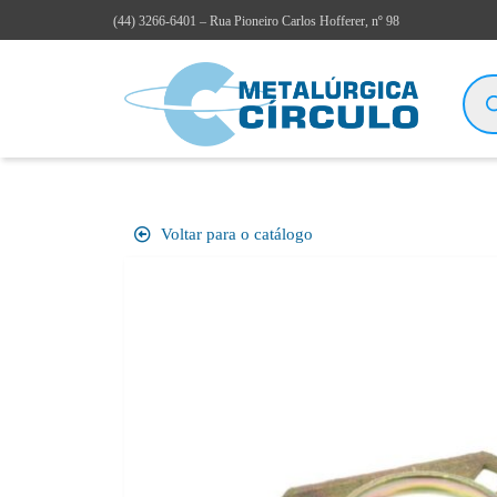
(44)
3266-6401
– Rua Pioneiro Carlos Hofferer, nº 98
Voltar para o catálogo