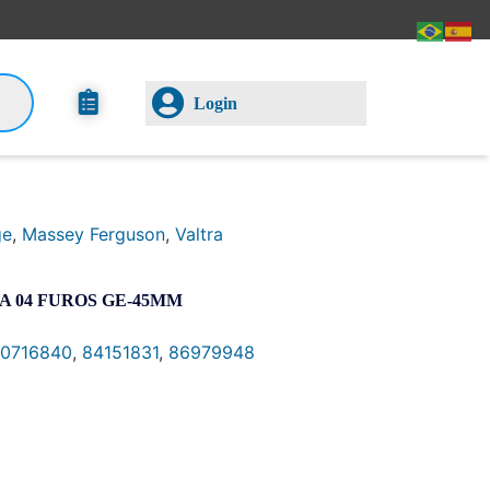
Login
ge
,
Massey Ferguson
,
Valtra
 04 FUROS GE-45MM
0716840
,
84151831
,
86979948