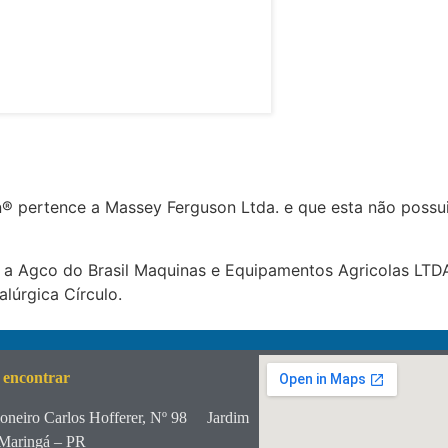
 pertence a Massey Ferguson Ltda. e que esta não possui
 a Agco do Brasil Maquinas e Equipamentos Agricolas LTDA
lúrgica Círculo.
 encontrar
oneiro Carlos Hofferer, Nº 98
Jardim
Maringá – PR