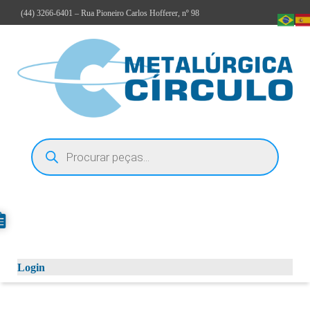
(44)
3266-6401
– Rua Pioneiro Carlos Hofferer, nº 98
Login