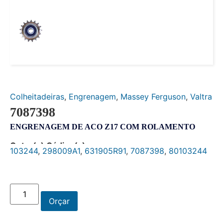
Colheitadeiras
,
Engrenagem
,
Massey Ferguson
,
Valtra
7087398
ENGRENAGEM DE ACO Z17 COM ROLAMENTO
Outro(s) Código(s):
103244
,
298009A1
,
631905R91
,
7087398
,
80103244
Orçar