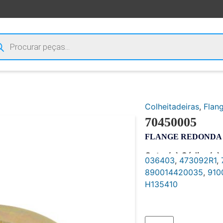
Colheitadeiras
,
Flan
70450005
FLANGE REDONDA 0
Outro(s) Código(s):
036403
,
473092R1
,
890014420035
,
910
H135410