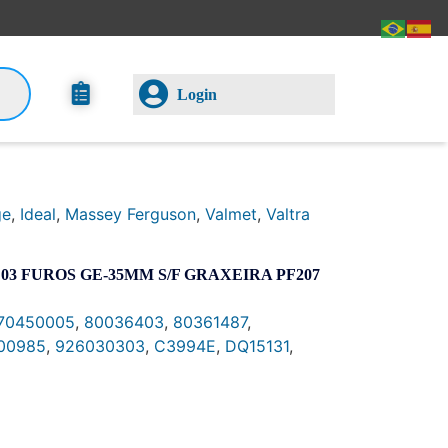
Login
ge
,
Ideal
,
Massey Ferguson
,
Valmet
,
Valtra
3 FUROS GE-35MM S/F GRAXEIRA PF207
70450005
,
80036403
,
80361487
,
00985
,
926030303
,
C3994E
,
DQ15131
,