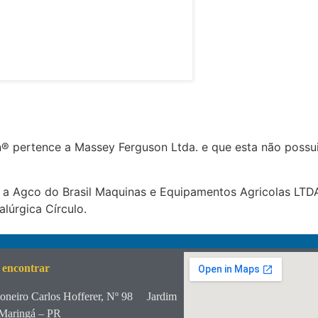
 pertence a Massey Ferguson Ltda. e que esta não possui
 a Agco do Brasil Maquinas e Equipamentos Agricolas LTDA
lúrgica Círculo.
 encontrar
oneiro Carlos Hofferer, Nº 98
Jardim
Maringá – PR