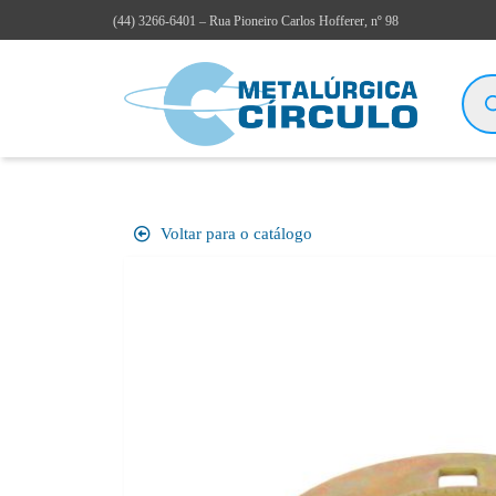
(44)
3266-6401
– Rua Pioneiro Carlos Hofferer, nº 98
Voltar para o catálogo