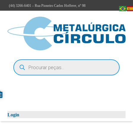
(44)
3266-6401
– Rua Pioneiro Carlos Hofferer, nº 98
Login