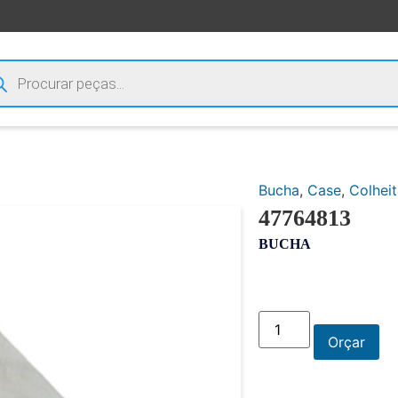
Bucha
,
Case
,
Colheit
47764813
BUCHA
Orçar