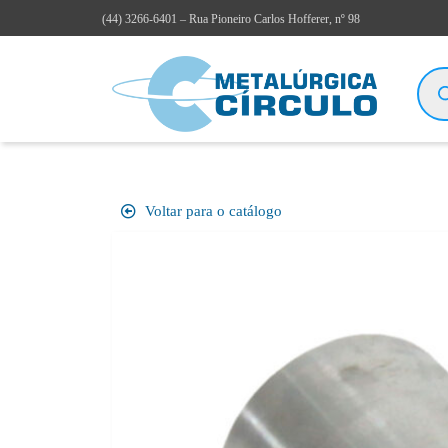
(44)
3266-6401
– Rua Pioneiro Carlos Hofferer, nº 98
Voltar para o catálogo