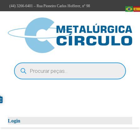
(44)
3266-6401
– Rua Pioneiro Carlos Hofferer, nº 98
Login