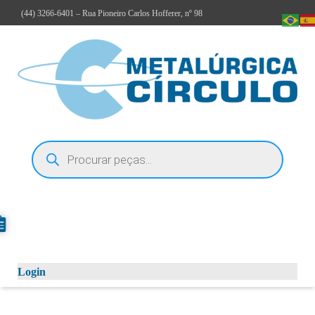
(44)
3266-6401
– Rua Pioneiro Carlos Hofferer, nº 98
Login