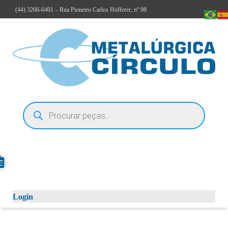
(44)
3266-6401
– Rua Pioneiro Carlos Hofferer, nº 98
Login