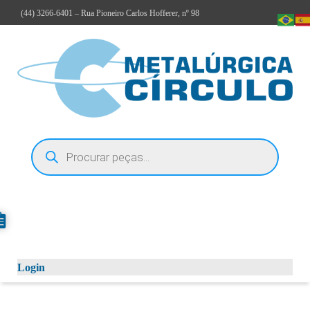
(44)
3266-6401
– Rua Pioneiro Carlos Hofferer, nº 98
Login