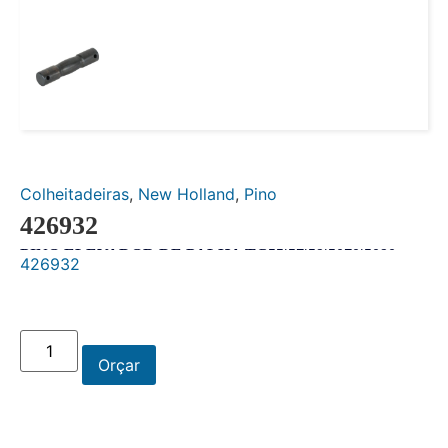
Colheitadeiras
,
New Holland
,
Pino
426932
PINO ELEVADOR DE PALHA TC55|57|59|5070|5090
426932
Orçar