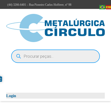
(44)
3266-6401
– Rua Pioneiro Carlos Hofferer, nº 98
Login