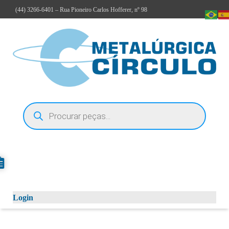
(44)
3266-6401
– Rua Pioneiro Carlos Hofferer, nº 98
Login