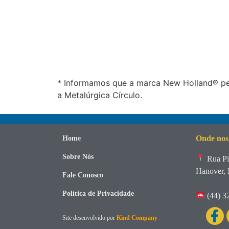
* Informamos que a marca New Holland® per
a Metalúrgica Círculo.
Onde nos
Home
Sobre Nós
Rua Pi
Hanover, 
Fale Conosco
Política de Privacidade
(44) 3
Site desenvolvido por
Kind Company