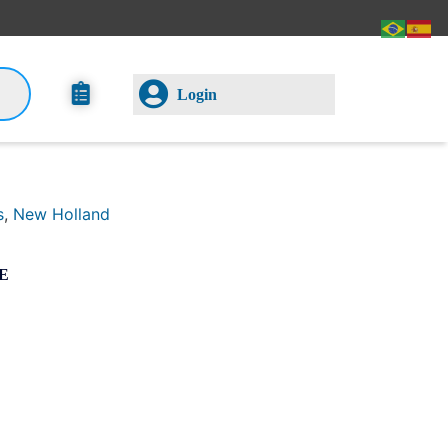
Login
s
,
New Holland
E