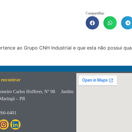
Compartilhar:
tence ao Grupo CNH Industrial e que esta não possui qua
 encontrar
oneiro Carlos Hofferer, Nº 98
Jardim
Maringá – PR
266-6401