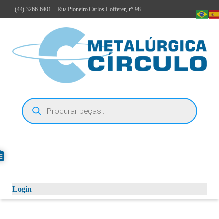
(44)
3266-6401
– Rua Pioneiro Carlos Hofferer, nº 98
Login