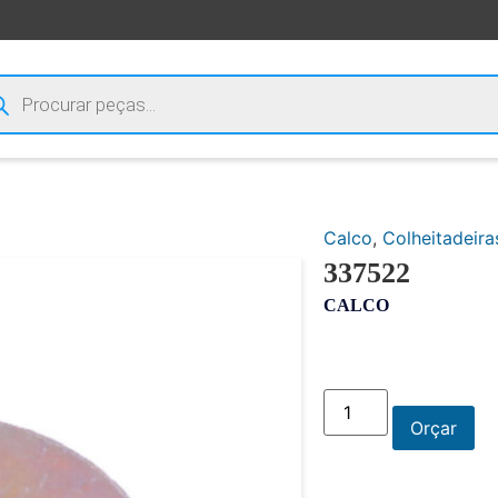
Calco
,
Colheitadeira
337522
CALCO
Orçar