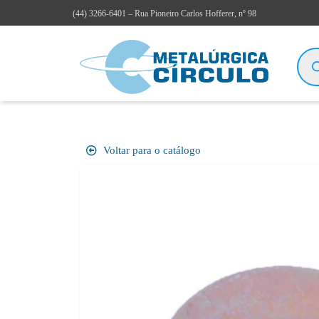
(44)
3266-6401
– Rua Pioneiro Carlos Hofferer, nº 98
Voltar para o catálogo