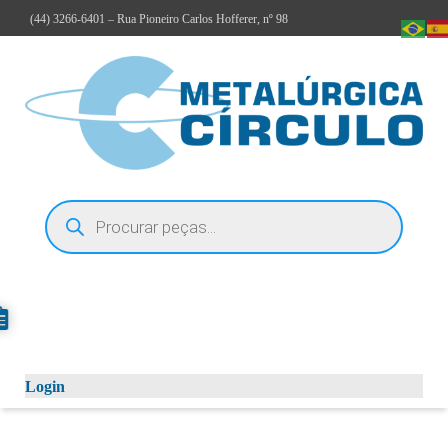
(44)
3266-6401
– Rua Pioneiro Carlos Hofferer, nº 98
Login