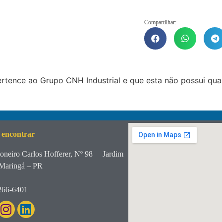
Compartilhar:
tence ao Grupo CNH Industrial e que esta não possui qua
 encontrar
oneiro Carlos Hofferer, Nº 98
Jardim
Maringá – PR
266-6401