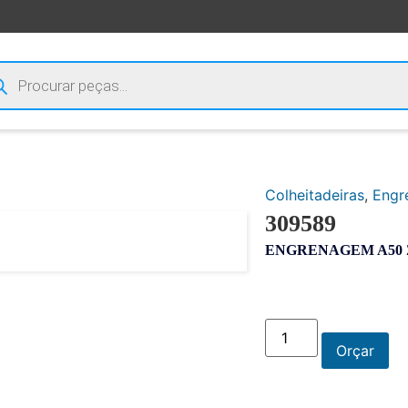
Colheitadeiras
,
Engr
309589
ENGRENAGEM A50 
Orçar