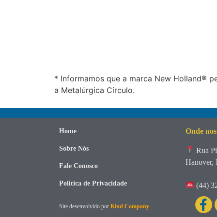
* Informamos que a marca New Holland® per
a Metalúrgica Círculo.
Onde nos
Home
Sobre Nós
Rua Pi
Hanover, 
Fale Conosco
Política de Privacidade
(44) 3
Site desenvolvido por
Kind Company