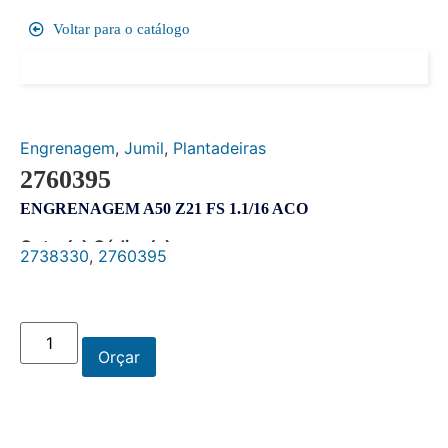
Voltar para o catálogo
Engrenagem
,
Jumil
,
Plantadeiras
2760395
ENGRENAGEM A50 Z21 FS 1.1/16 ACO
Outro(s) Código(s):
2738330
,
2760395
Orçar