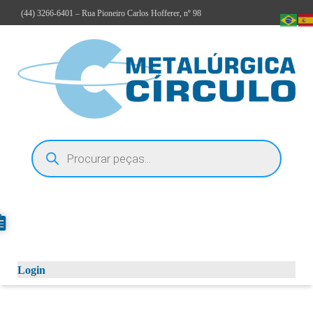
(44)
3266-6401
– Rua Pioneiro Carlos Hofferer, nº 98
Login