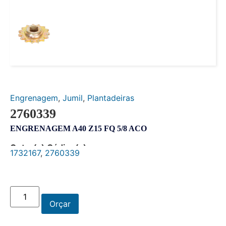
Engrenagem
,
Jumil
,
Plantadeiras
2760339
ENGRENAGEM A40 Z15 FQ 5/8 ACO
Outro(s) Código(s):
1732167
,
2760339
Orçar