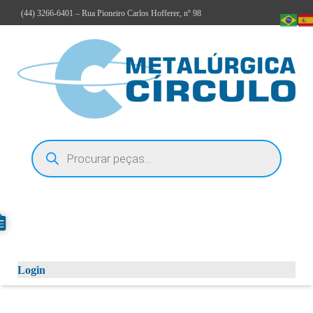
(44)
3266-6401
– Rua Pioneiro Carlos Hofferer, nº 98
Login