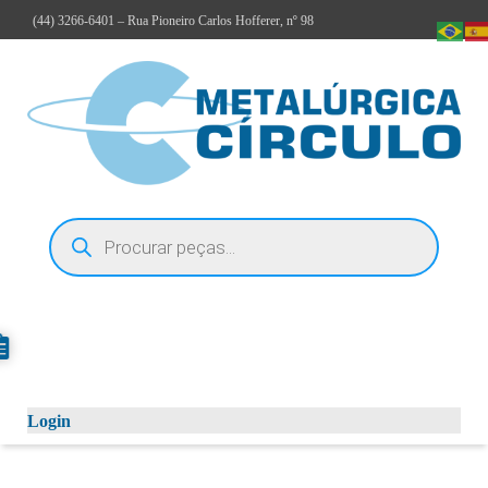
(44)
3266-6401
– Rua Pioneiro Carlos Hofferer, nº 98
Login