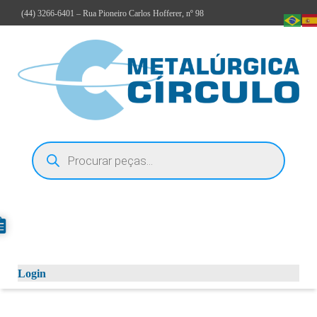
(44)
3266-6401
– Rua Pioneiro Carlos Hofferer, nº 98
Login