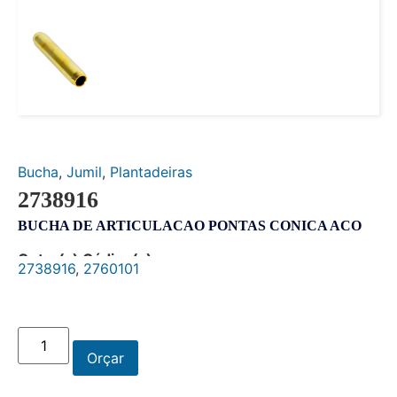
Bucha
,
Jumil
,
Plantadeiras
2738916
BUCHA DE ARTICULACAO PONTAS CONICA ACO
Outro(s) Código(s):
2738916
,
2760101
Orçar