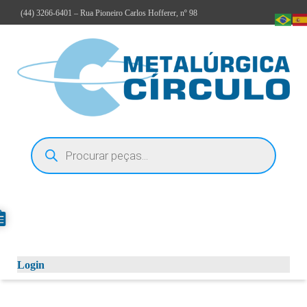
(44)
3266-6401
– Rua Pioneiro Carlos Hofferer, nº 98
Login