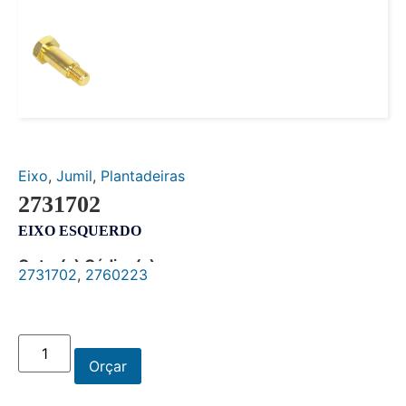
Eixo
,
Jumil
,
Plantadeiras
2731702
EIXO ESQUERDO
Outro(s) Código(s):
2731702
,
2760223
Orçar