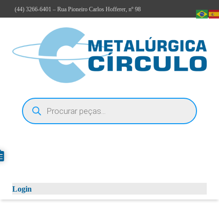
(44)
3266-6401
– Rua Pioneiro Carlos Hofferer, nº 98
Login