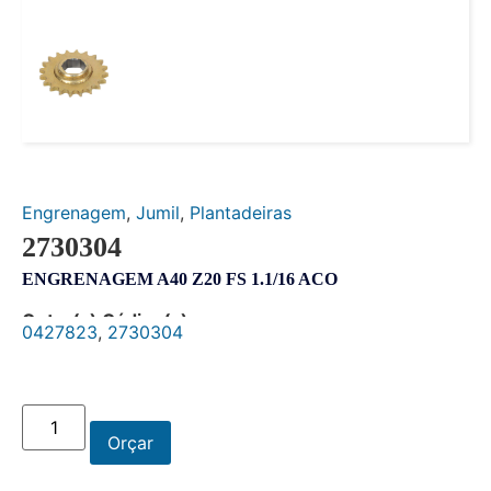
Engrenagem
,
Jumil
,
Plantadeiras
2730304
ENGRENAGEM A40 Z20 FS 1.1/16 ACO
Outro(s) Código(s):
0427823
,
2730304
Orçar