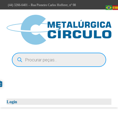
(44)
3266-6401
– Rua Pioneiro Carlos Hofferer, nº 98
Login