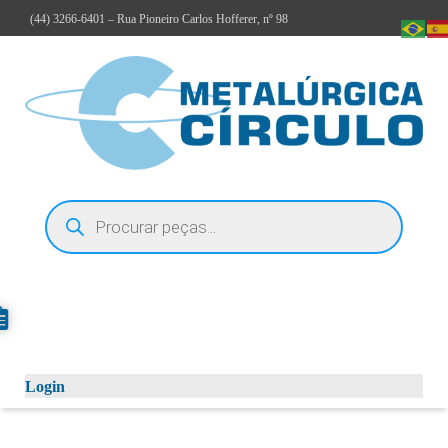
(44)
3266-6401
– Rua Pioneiro Carlos Hofferer, nº 98
Login