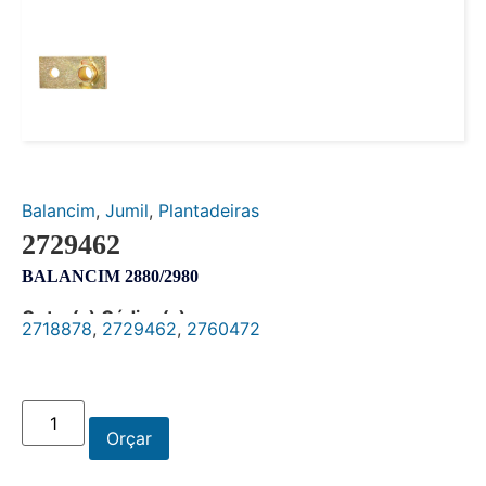
Balancim
,
Jumil
,
Plantadeiras
2729462
BALANCIM 2880/2980
Outro(s) Código(s):
2718878
,
2729462
,
2760472
Orçar