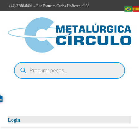
(44)
3266-6401
– Rua Pioneiro Carlos Hofferer, nº 98
Login