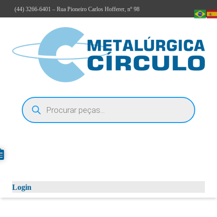
(44)
3266-6401
– Rua Pioneiro Carlos Hofferer, nº 98
Login