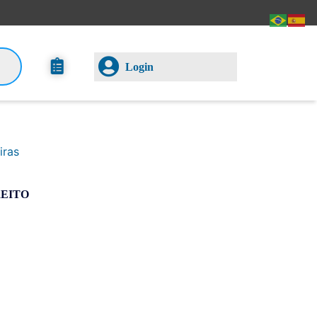
Login
iras
REITO