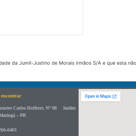
ade da Jumil-Justino de Morais irmãos S/A e que esta não
 encontrar
oneiro Carlos Hofferer, Nº 98
Jardim
Maringá – PR
266-6401