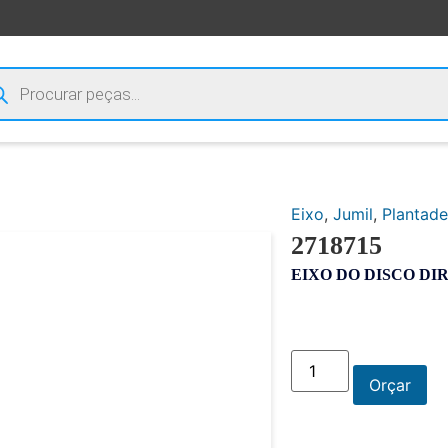
Eixo
,
Jumil
,
Plantade
2718715
EIXO DO DISCO DI
Orçar