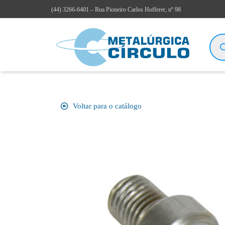
(44)
3266-6401
– Rua Pioneiro Carlos Hofferer, nº 98
Voltar para o catálogo