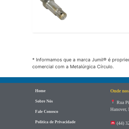
* Informamos que a marca Jumil® é propried
comercial com a Metalúrgica Círculo.
Onde nos
Home
Sobre Nós
Rua Pi
Hanover, 
Fale Conosco
Política de Privacidade
(44) 3