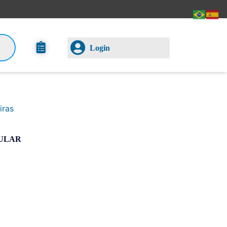
Login
iras
GULAR