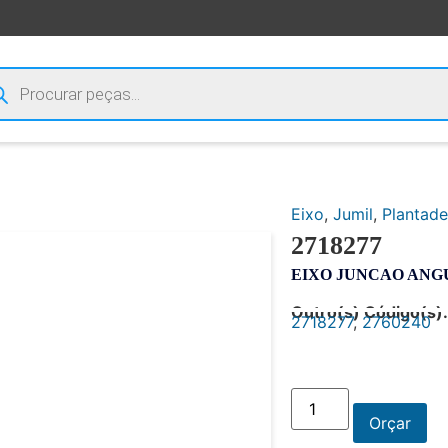
Eixo
,
Jumil
,
Plantade
2718277
EIXO JUNCAO AN
Outro(s) Código(s):
2718277
,
2760240
Orçar