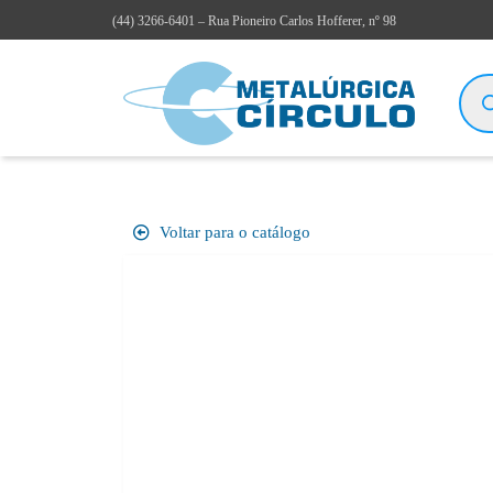
(44)
3266-6401
– Rua Pioneiro Carlos Hofferer, nº 98
Voltar para o catálogo