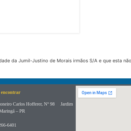
ade da Jumil-Justino de Morais irmãos S/A e que esta não
 encontrar
oneiro Carlos Hofferer, Nº 98
Jardim
Maringá – PR
266-6401