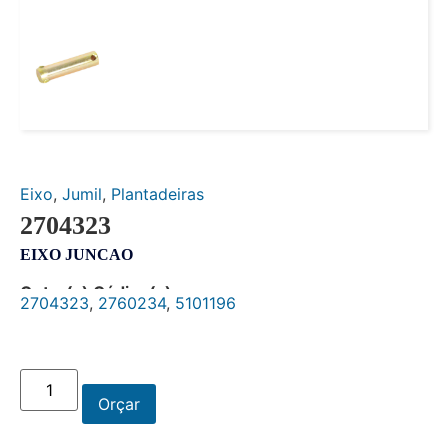
Eixo
,
Jumil
,
Plantadeiras
2704323
EIXO JUNCAO
Outro(s) Código(s):
2704323
,
2760234
,
5101196
Orçar