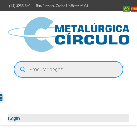
(44)
3266-6401
– Rua Pioneiro Carlos Hofferer, nº 98
Login