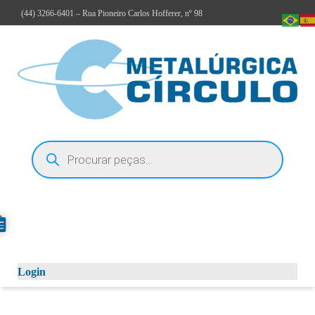
(44)
3266-6401
– Rua Pioneiro Carlos Hofferer, nº 98
Login