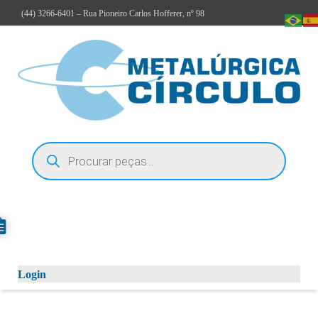
(44)
3266-6401
– Rua Pioneiro Carlos Hofferer, nº 98
Login