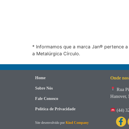
* Informamos que a marca Jan® pertence a 
a Metalúrgica Círculo.
Onde nos
Home
Sobre Nós
Rua Pi
Hanover, 
Fale Conosco
Política de Privacidade
(44) 3
Site desenvolvido por
Kind Company