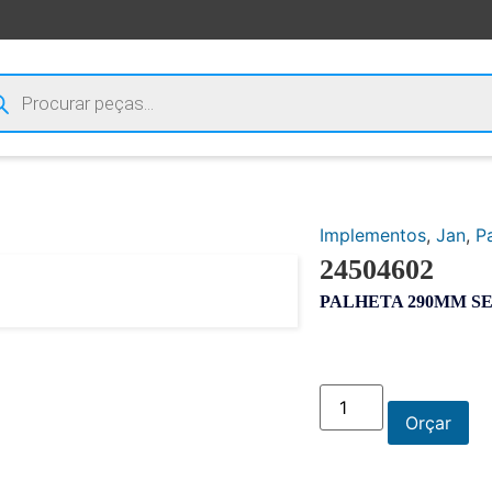
Implementos
,
Jan
,
P
24504602
PALHETA 290MM S
Orçar