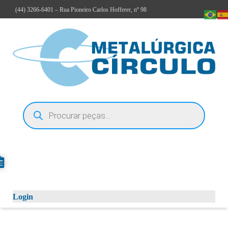
(44)
3266-6401
– Rua Pioneiro Carlos Hofferer, nº 98
Login