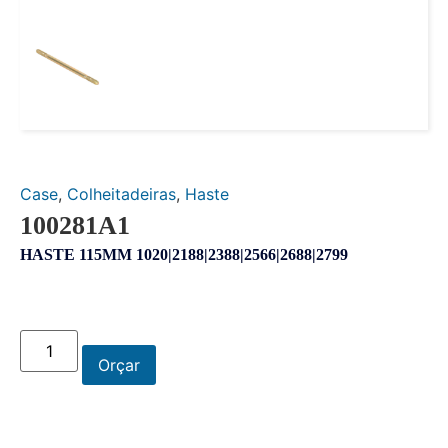
Case
,
Colheitadeiras
,
Haste
100281A1
HASTE 115MM 1020|2188|2388|2566|2688|2799
Orçar