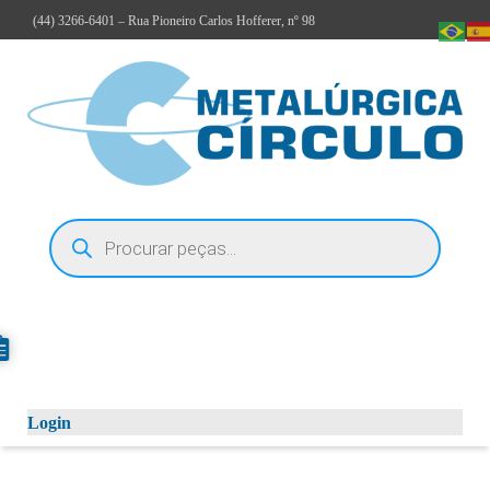
(44)
3266-6401
– Rua Pioneiro Carlos Hofferer, nº 98
Login