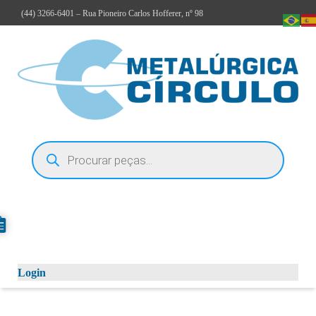
(44)
3266-6401
– Rua Pioneiro Carlos Hofferer, nº 98
Login