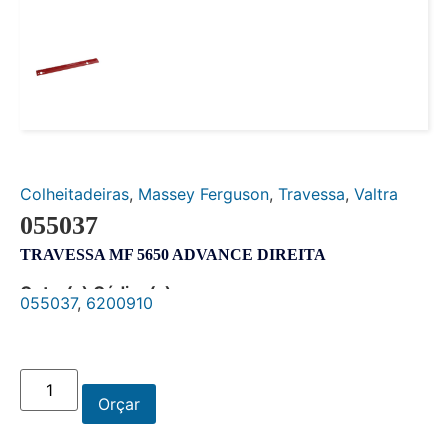
Colheitadeiras
,
Massey Ferguson
,
Travessa
,
Valtra
055037
TRAVESSA MF 5650 ADVANCE DIREITA
Outro(s) Código(s):
055037
,
6200910
Orçar